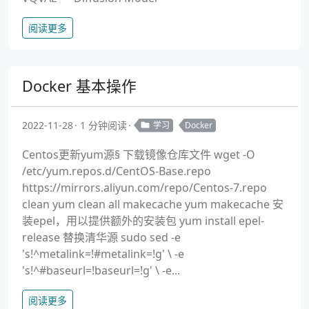
阅读更多
Docker 基本操作
2022-11-28
1 分钟阅读
学习
Docker
Centos更新yum源§ 下载镜像仓库文件 wget -O
/etc/yum.repos.d/CentOS-Base.repo
https://mirrors.aliyun.com/repo/Centos-7.repo
clean yum clean all makecache yum makecache 安
装epel，用以提供额外的安装包 yum install epel-
release 替换清华源 sudo sed -e
's!^metalink=!#metalink=!g' \ -e
's!^#baseurl=!baseurl=!g' \ -e...
阅读更多