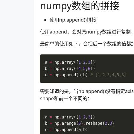
numpy数组的拼接
使用np.append()拼接
使用append，会对原numpy数组进行
最简单的使用如下，会把后一个数组的值都
a
=
np
.
array
([
1
,
2
,
3
])
b
=
np
.
array
([
4
,
5
,
6
])
c
=
np
.
append
(
a
,
b
)
# [1,2,3,4,5,6]
需要知道的是，当np.append()没有指定
shape和前一个不同的：
a
=
np
.
array
([
1
,
2
,
3
])
b
=
np
.
arange
(
6
)
.
reshape
(
2
,
3
)
c
=
np
.
append
(
a
,
b
)