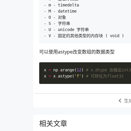
- m - timedelta

- M - datetime

- O - 对象

- S - 字符串

- U - unicode 字符串

可以使用astype改变数组的数据类型
x
=
np
.
arange
(
12
)
# x.dtype 会输出int3
x
=
x
.
astype
(
'f'
)
# 可转化为float32
生
相关文章