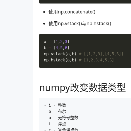
使用np.concatenate()
使用np.vstack()与np.hstack()
a
=
[
1
,
2
,
3
]
b
=
[
4
,
5
,
6
]
np
.
vstack
(
a
,
b
)
# [[1,2,3],[4,5,6]]
np
.
hstack
(
a
,
b
)
# [1,2,3,4,5,6]
numpy改变数据类型
- i - 整数

- b - 布尔

- u - 无符号整数

- f - 浮点

- c - 复合浮点数
