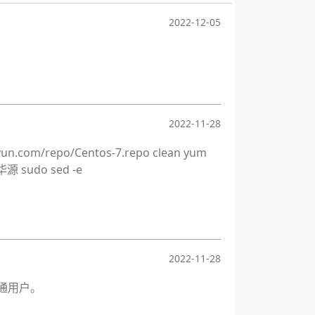
2022-12-05
2022-11-28
n.com/repo/Centos-7.repo clean yum
源 sudo sed -e
2022-11-28
通用户。