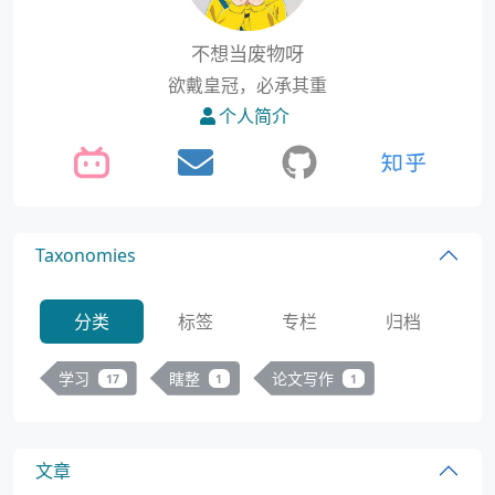
不想当废物呀
欲戴皇冠，必承其重
个人简介
Taxonomies
分类
标签
专栏
归档
学习
瞎整
论文写作
17
1
1
文章