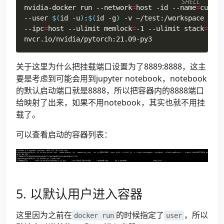
SHELL
nvidia-docker run --network
=
host -id --name
=
cuda_t
--user 
$(
id -u
)
:
$(
id -g
)
--ipc
=
host --ulimit 
memlock
=
-1 --ulimit 
stack
=
6710
关于这里为什么把挂载端口设置为了8889:8888，这主
要是考虑到可能会用到jupyter notebook，notebook
的默认启动端口就是8888，所以把容器内的8888端口
给映射了出来，如果不用notebook，其实也就不用挂
载了。
可以查看启动的容器列表：
5. 以默认用户进入容器
这里因为之前在
的时候指定了
，所以
docker run
user