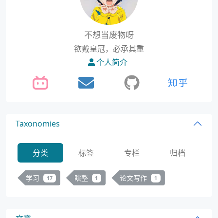
不想当废物呀
欲戴皇冠，必承其重
个人简介
Taxonomies
分类
标签
专栏
归档
学习
瞎整
论文写作
17
1
1